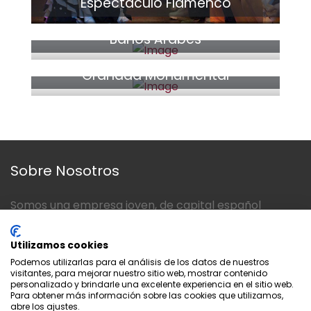
Espectáculo Flamenco
desde 39€
Baños Árabes
46€
Granada Monumental
Sobre Nosotros
Somos una empresa joven, de capital español
situada en Andalucía, Granada. Nuesta actividad se
ubica en el sector servicios, concretamente en el
Utilizamos cookies
turístico.
Podemos utilizarlas para el análisis de los datos de nuestros
visitantes, para mejorar nuestro sitio web, mostrar contenido
personalizado y brindarle una excelente experiencia en el sitio web.
Para obtener más información sobre las cookies que utilizamos,
abre los ajustes.